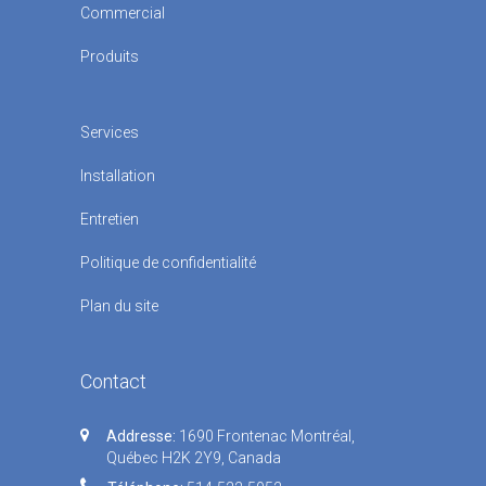
du système pour votre maison ainsi que
Commercial
dans l’installation idéale de l’unité
permettant un confort sans égal pour de
Produits
nombreuses années à venir.
Services
Installation
Entretien
Politique de confidentialité
Plan du site
Contact
Addresse:
1690 Frontenac Montréal,
Québec H2K 2Y9, Canada