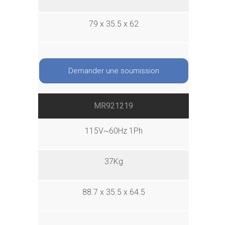
79 x 35.5 x 62
Demander une soumission
MR921219
115V~60Hz 1Ph
37Kg
88.7 x 35.5 x 64.5