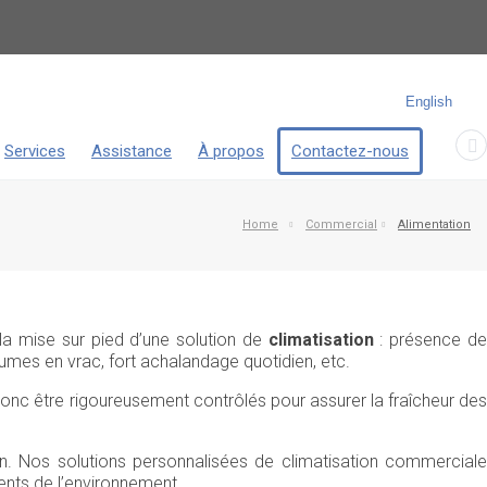
English
Services
Assistance
À propos
Contactez-nous
Home
Commercial
Alimentation
 la mise sur pied d’une solution de
climatisation
: présence d
gumes en vrac, fort achalandage quotidien, etc.
 donc être rigoureusement contrôlés pour assurer la fraîcheur de
. Nos solutions personnalisées de climatisation commercial
ents de l’environnement.