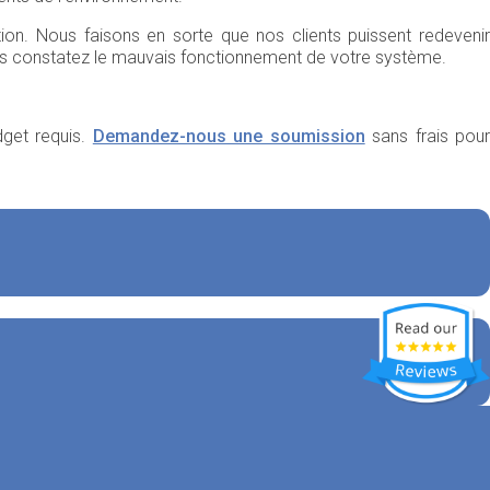
on. Nous faisons en sorte que nos clients puissent redevenir
 constatez le mauvais fonctionnement de votre système.
dget requis.
Demandez-nous une soumission
sans frais pou