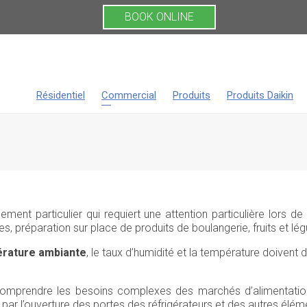
BOOK ONLINE
Résidentiel
Commercial
Produits
Produits Daikin
ent particulier qui requiert une attention particulière lors de
s, préparation sur place de produits de boulangerie, fruits et lé
rature ambiante
, le taux d’humidité et la température doivent
omprendre les besoins complexes des marchés d’alimentation
ar l’ouverture des portes des réfrigérateurs et des autres élém