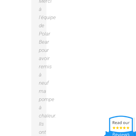
Merci
à
l'équipe
de
Polar
Bear
pour
avoir
remis
à
neuf
ma
pompe
à
chaleur.
Ils
ont