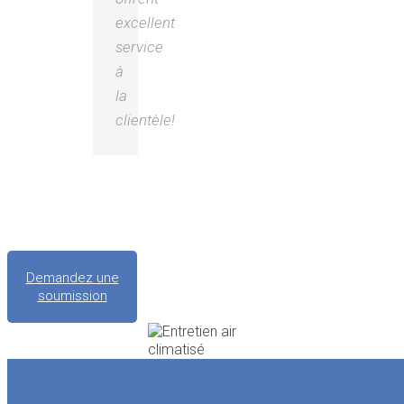
excellent
service
à
la
clientèle!
Demandez une
soumission