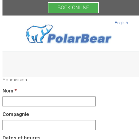
BOOK ONLINE
English
Soumission
Nom
*
Compagnie
Dates et heures